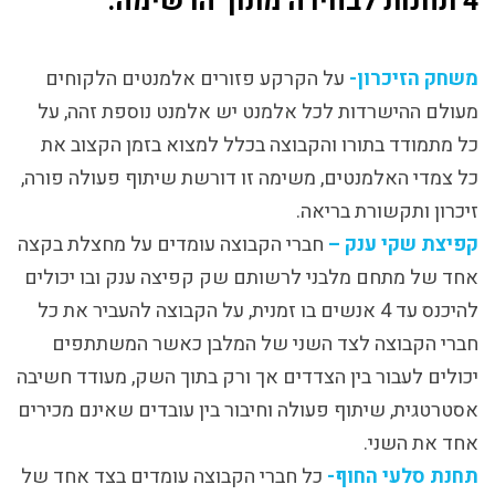
4 תחנות לבחירה מתוך הרשימה:
משחק הזיכרון-
על הקרקע פזורים אלמנטים הלקוחים
מעולם ההישרדות לכל אלמנט יש אלמנט נוספת זהה, על
כל מתמודד בתורו והקבוצה בכלל למצוא בזמן הקצוב את
כל צמדי האלמנטים, משימה זו דורשת שיתוף פעולה פורה,
זיכרון ותקשורת בריאה.
קפיצת שקי ענק –
חברי הקבוצה עומדים על מחצלת בקצה
אחד של מתחם מלבני לרשותם שק קפיצה ענק ובו יכולים
להיכנס עד 4 אנשים בו זמנית, על הקבוצה להעביר את כל
חברי הקבוצה לצד השני של המלבן כאשר המשתתפים
יכולים לעבור בין הצדדים אך ורק בתוך השק, מעודד חשיבה
אסטרטגית, שיתוף פעולה וחיבור בין עובדים שאינם מכירים
אחד את השני.
תחנת סלעי החוף-
כל חברי הקבוצה עומדים בצד אחד של