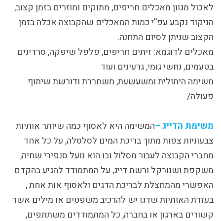
לאכול מגוון מאכלים חריפים, מתוקים ומוזרים בזמן קצוב,
הניקוד נקבע עפ”י כמות המאכלים שהקבוצה אכלה בזמן
הקצוב שניתן לסיום התחנה.
מאכלים לדוגמא: זיתים חריפים, פלפל שיפקה, סרדינים
בטעמים, נחשי גומי, גרעינים ועוד
משימה היתולית ומשעשעת, משחררת ודורשת שיתוף
פעולה/
משימת הדייג –
המשימה היא לאסוף כמה שיותר אותיות
צבעוניות צפות מתוך בריכת המים לסלסלה, על כל אחד
מחברי הקבוצה לעבור מסלול ובו הוא נועל סנפירי שחיה,
משקפת ושנורקל ורשת דייג, על המתמודד להגיע בהקדם
האפשרי מהמחצלת לבריכת הדגים ולאסוף אות אחת ,
בעזרת האותיות שדגו יש להרכיב משפטים או מילים אשר
קשורים בארגון או בחברה, כל המתמודדים משתתפים,