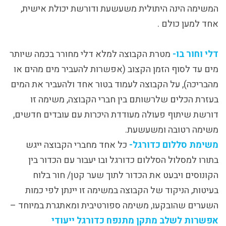
המשימה הינה היתולית משעשעת ודורשת יכולת אישית,
אחד למען כולם .
דלי וחור בו-
מטרת הקבוצה למלא דלי מחורר בכמה שיותר
מים עד לסוף הזמן הקצוב (אפשרות להעביר מים מהים או
מהבריכה), על הקבוצה לעמוד בטור אחד ולהעביר את המים
בעזרת הכלים שלרשותם בין חברי הקבוצה, משימה זו
דורשת שיתוף פעולה מעודדת היכרות עם עובדים חדשים,
משימה רטובה ומשעשעת.
משימת סללום כדורגל-
כל אחד מחברי הקבוצה ייגש
בתורו למסלול הסללום כדורגל ובו יעבור עם הכדור בין
הקונוסים ויבעט את הכדור לתוך שער קטן/ חור בלוח
בעיטות, הניקוד של הקבוצה במשימה זו יינתן לפי כמות
השערים שהובקעו, משימה ספורטיבית ומאתגרת במיוחד –
אפשרות לשלב מתקן מתנפח כדורגל ייעודי