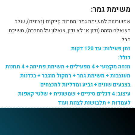
משימת גמר:
אפשרויות למשימת גמר: תחרות קייקים (נציגים), שלב
השאלה הזהה (נכון או לא נכון, שאלון על החברה), משיכת
חבל.
זמן פעילות: עד 120 דקות
כולל:
מנחה מקצועי + 4 מפעילים + משימת פתיחה + 4 תחנות
מעוצבות + משימת גמר + רמקול מוגבר + בנדנות
בצבעים שונים + גביע ומדליות למנצחים
עיצוב: 4 דגלים סיניים + שמשונית + שלטי קאפות
לעמדות + תלבושות לצוות ועוד