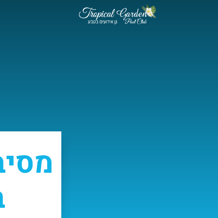
×
מסיב
ב