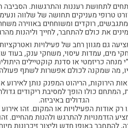
פתחים לתחושת רעננות והתרגשות. הסביבה ה
ורט טרופי מעניקים תחושה של שלווה ונעימ
תגבשים, רוקדים ומשוחחים באווירה משחררת
ינים את כולם להתחבר, לחייך וליהנות מהרג
עה גם מגוון רחב של פעילויות ואטרקציות.
קי מים, עמדות עיסוי, משחקי ענק, בעוד שא
 מנחה כריזמטי או סדנת קוקטיילים היתולי
ו, מה שמקנה לכולם אפשרות לשתף פעולה ו
ות הירוקות, הריהוט המפנק נותן לאירוע או
 המתחם כולו הופך למסיבת ריקודים גדולה,
הגדולים באיביזה.
נו רק אודות הפעילויות או המקום. זהו אירו
יע הזדמנויות להתרגש ולהנות מהחיים. זהו
, להתחבר באופן חדש וליצור זיכרונות מיוח