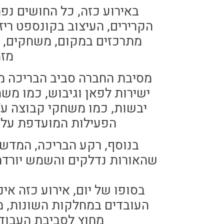
באירוע כזה, כל החושים נ
הקרירים, העיצוב בקונספט ריז
מתרכזים במקום, משחקים, מ
מזמ
מסיבת החברה סביב הבריכה מצי
ישירות לפאן וגיבוש, כמו משח
יבשות, כמו משחקי קבוצה ע”י
הפעילות המועדפת עלי
בנוסף, רקע הבריכה, המדשא
שהאורות נדלקים והשמש יורדת,
בסופו של יום, אירוע כזה אי
העובדים במחלקות השונות, מצ
מחוץ לסביבת העבודה