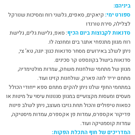
ביניהם:
ספורט ימי:
קיאקים, סאפים, גלשני רוח ומסיכות שנורקל
לצלילה, סירת טורנדו
סדנאות לקבוצות ביום הכיף
: סאפ, גלישת גלים, גלישת
רוח מגוון מתנפחי אתגר בים ומחוצה לו.
ניתן לשלב באירועים מסחר סדנאות כגון: יוגה, טא’ צי,
סדנאות בישול בקונספט קר סכינים.
מגוון של מתחמי שולחנות משחק, עמדות מולטימדיה,
מתחם יריד לונה פארק, שולחנות קזינו ועוד.
במתחמי החוף שלנו ניתן להקים מתחם ספא ייחודי הכולל
מעסים ומעסות מקצועיים במגוון סגנונות עיסוי על מיטות או
כסאות טיפולים והכול תחת גזיבו מעוצב, ניתן לשלב פינות
פדיקור אקספרס, עמדות פן אקספרס, עמדות מיסטיקה,
עמדות קוסמטיקה ועוד.
המדריכים של חוף התכלת הפקות: